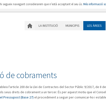
i hi segueix navegant considerarem que n’està acceptant el seu ús.
Més informació so
LA INSTITUCIÓ
MU
LA INSTITUCIÓ
MUNICIPIS
LES ÀREES
ió de cobraments
tableix l'article 200 de la Llei de Contractes del Sector Públic 9/2017, de 
 els seus drets de cobrament a un tercer. És per aquest motiu que el Conse
el Pressupost (Base 27)
el procediment a seguir per comunicar-ho i establ