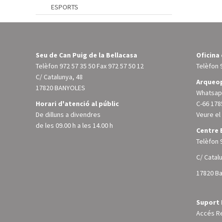
ESPORTS
Seu de Can Puig de la Bellacasa
Oficina
Telèfon
972 57 35 50
Fax 972 57 50 12
Telèfon
C/ Catalunya, 48
Arqueop
17820 BANYOLES
Whatsapp
Horari d'atenció al públic
C-66 178
De dilluns a divendres
Veure e
de les 09.00 h a les 14.00 h
Centre 
Telèfon
C/ Catal
17820 B
Suport 
Accés R