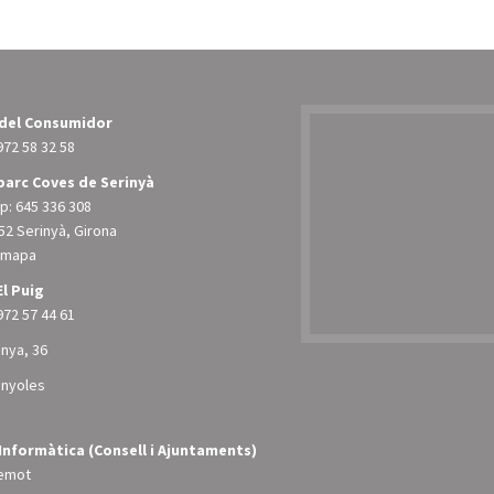
 del Consumidor
972 58 32 58
arc Coves de Serinyà
: 645 336 308
52 Serinyà, Girona
l mapa
El Puig
972 57 44 61
unya, 36
anyoles
Informàtica (Consell i Ajuntaments)
emot