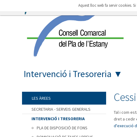
Aquest lloc web fa servir cookies. S
Intervenció i Tresoreria
▼
Cess
LES ÀREES
SECRETARIA - SERVEIS GENERALS
Tal i com es
INTERVENCIÓ I TRESORERIA
dret a cedir
d'execució d
PLA DE DISPOSICIÓ DE FONS