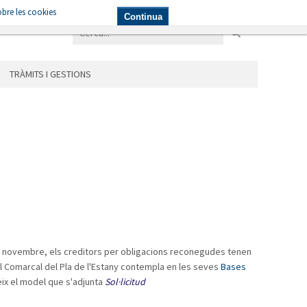
bre les cookies
NICIPIS
LES ÀREES
TRÀMITS I GESTIONS
Continua
TRÀMITS I GESTIONS
8 de novembre, els creditors per obligacions reconegudes tenen
ll Comarcal del Pla de l'Estany contempla en les seves
Bases
eix el model que s'adjunta
S
ol·licitud