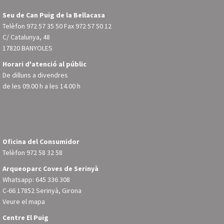
Seu de Can Puig de la Bellacasa
Telèfon
972 57 35 50
Fax 972 57 50 12
C/ Catalunya, 48
17820 BANYOLES
Horari d'atenció al públic
De dilluns a divendres
de les 09.00 h a les 14.00 h
Oficina del Consumidor
Telèfon
972 58 32 58
Arqueoparc Coves de Serinyà
Whatsapp: 645 336 308
C-66 17852 Serinyà, Girona
Veure el mapa
Centre El Puig