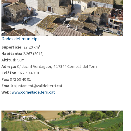
Dades del municipi
Superficie:
27,20 km²
Habitants:
2.267 (2012)
Altitud:
96m
Adreça:
C/ Jacint Verdaguer, 4 17844 Cornellà del Terri
Telèfon:
972 59 40 01
Fax:
972 59 40 01
Email:
ajuntament@valldelterri.cat
Web:
www.cornelladelterri.cat